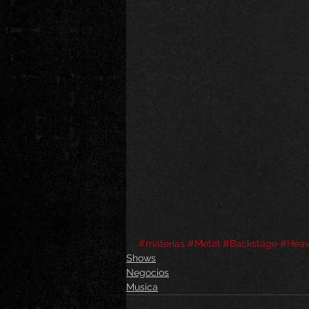
#materias
#Metal
#Backstage
#Heav
Shows
Negocios
Musica