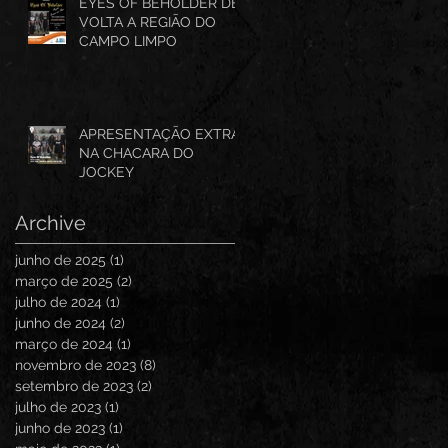
EYES OF BEHOLDER DE
VOLTA A REGIÃO DO
CAMPO LIMPO
APRESENTAÇÃO EXTRA
NA CHACARA DO
JOCKEY
Archive
junho de 2025
(1)
1 post
março de 2025
(2)
2 posts
julho de 2024
(1)
1 post
junho de 2024
(2)
2 posts
março de 2024
(1)
1 post
novembro de 2023
(8)
8 posts
setembro de 2023
(2)
2 posts
julho de 2023
(1)
1 post
junho de 2023
(1)
1 post