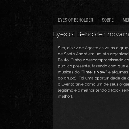
EYES OF BEHOLDER
SOBRE
ME
Eyes of Beholder novam
Sim, dia 12 de Agosto as 20 hs o grup
de Santo André em um ato organizado
Paulo, O show descompromissado co
público presente, fazendo com que es
musicas do "
Time is Now"
 e algumas 
do grupo) "Foi uma oportunidade de d
o Evento teve como um de seus organ
legítimo e o melhor tendo o Rock sen
melhor!.