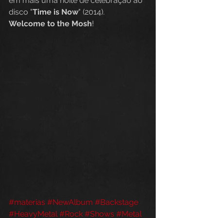
em mais uma noite de celebração ao 
disco "
Time is Now
" (2014).
Welcome to the Mosh
!
#materias
#NewAlbum
#Backstage
#HeavyMetal
#Rock
#Shows
#Metal