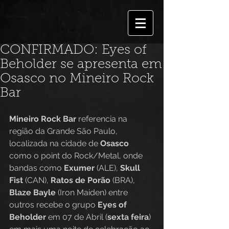
CONFIRMADO: Eyes of
Beholder se apresenta em
Osasco no Mineiro Rock
Bar
Mineiro Rock Bar
 referencia na 
região da Grande São Paulo, 
localizada na cidade de 
Osasco
como o point do Rock/Metal, onde 
bandas como 
Exumer 
(ALE), 
Skull 
Fist
 (CAN), 
Ratos de Porão
 (BRA), 
Blaze Bayle
 (Iron Maiden) entre 
outros recebe o grupo 
Eyes of 
Beholder
 em 07 de Abril (
sexta feira
) 