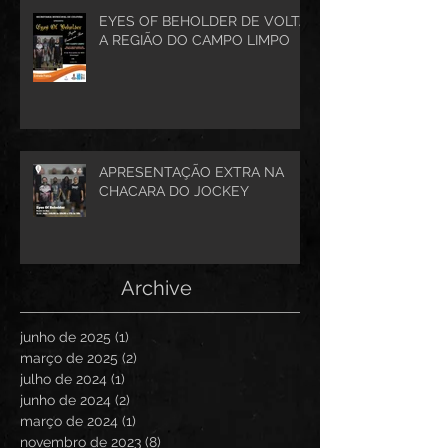
EYES OF BEHOLDER DE VOLTA
A REGIÃO DO CAMPO LIMPO
APRESENTAÇÃO EXTRA NA
CHACARA DO JOCKEY
Archive
junho de 2025
(1)
1 post
março de 2025
(2)
2 posts
julho de 2024
(1)
1 post
junho de 2024
(2)
2 posts
março de 2024
(1)
1 post
novembro de 2023
(8)
8 posts