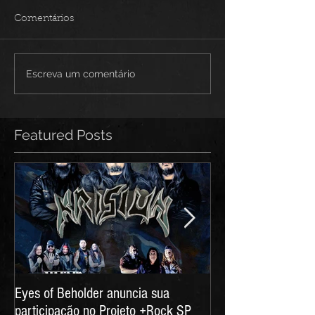
Comentários
Escreva um comentário
Featured Posts
Eyes of Beholder anuncia sua
Eyes of Beholder - 
participação no Projeto +Rock SP