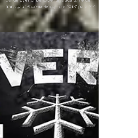
Eyes of Beholder em Pedra
Bela/SP
Pela 1ª vez no Município de Pedra Bela/SP a
banda Eyes of Beholder leva sua turnê de
transição "Phoenix Rising Tour 2018" para 21º...