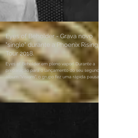
Eyes of Beholder - Grava novo
"single" durante a Phoenix Rising
Tour 2018.
Eyes of Beholder em pleno vapor! Durante a
preparação para o lançamento do seu segundo
álbum "Visions", o grupo fez uma rápida pausa...